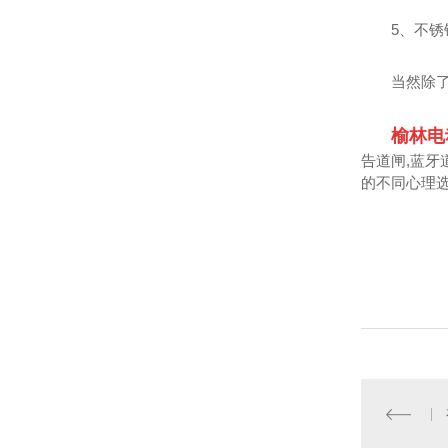
5、不
当然除
榆林电
告道闸,蓝牙
的不同心理选