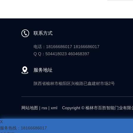
联系方式
电话：18166686017 18166686017
Q Q：504418023 460468397
服务地址
陕西省榆林市榆阳区兴榆路已鑫建材市场2号
网站地图
|
rss
|
xml
Copyright © 榆林市百胜智能门业有
X
服务热线：
18166686017